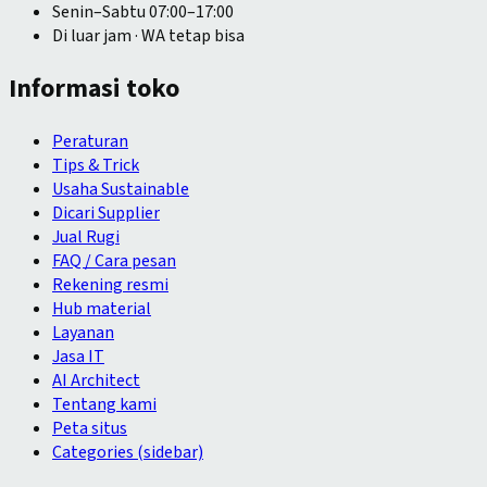
Senin–Sabtu 07:00–17:00
Di luar jam · WA tetap bisa
Informasi toko
Peraturan
Tips & Trick
Usaha Sustainable
Dicari Supplier
Jual Rugi
FAQ / Cara pesan
Rekening resmi
Hub material
Layanan
Jasa IT
AI Architect
Tentang kami
Peta situs
Categories (sidebar)