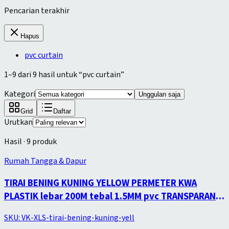
Pencarian terakhir
Hapus
pvc curtain
1
–
9
dari
9
hasil untuk “
pvc curtain
”
Kategori
Unggulan saja
Grid
Daftar
Urutkan
Hasil ·
9
produk
Rumah Tangga & Dapur
TIRAI BENING KUNING YELLOW PERMETER KWA
PLASTIK lebar 200M tebal 1.5MM pvc TRANSPARAN
curtain METERAN 20cm lebar
SKU:
VK-XLS-tirai-bening-kuning-yell