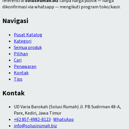
referensi di
solusirumah.biz
tanpa harga publik —
harga
dikonfirmasi via whatsapp — mengikuti program toko/kasir.
Navigasi
Pusat Katalog
Kategori
Semua produk
Pilihan
Cari
Penawaran
Kontak
Tips
Kontak
UD Varia Barokah (Solusi Rumah) Jl. PB Sudirman 48-A,
Pare, Kediri, Jawa Timur
+62 857-4982-8123
·
WhatsApp
info@solusirumah.biz