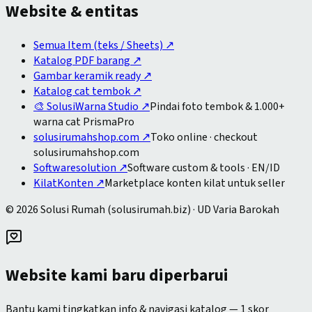
Website & entitas
Semua Item (teks / Sheets)
↗
Katalog PDF barang
↗
Gambar keramik ready
↗
Katalog cat tembok
↗
🎨 SolusiWarna Studio
↗
Pindai foto tembok & 1.000+
warna cat PrismaPro
solusirumahshop.com
↗
Toko online · checkout
solusirumahshop.com
Softwaresolution
↗
Software custom & tools · EN/ID
KilatKonten
↗
Marketplace konten kilat untuk seller
©
2026
Solusi Rumah
(
solusirumah.biz
) ·
UD Varia Barokah
Website kami baru diperbarui
Bantu kami tingkatkan info & navigasi katalog — 1 skor