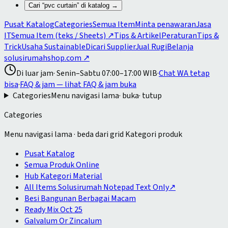
Cari “
pvc curtain
” di katalog →
Pusat Katalog
Categories
Semua Item
Minta penawaran
Jasa
IT
Semua Item (teks / Sheets)
↗
Tips & Artikel
Peraturan
Tips &
Trick
Usaha Sustainable
Dicari Supplier
Jual Rugi
Belanja
solusirumahshop.com
↗
Di luar jam
·
Senin–Sabtu 07:00–17:00 WIB
·
Chat WA tetap
bisa
·
FAQ & jam
— lihat FAQ & jam buka
Categories
Menu navigasi lama
· buka
· tutup
Categories
Menu navigasi lama · beda dari grid Kategori produk
Pusat Katalog
Semua Produk Online
Hub Kategori Material
All Items Solusirumah Notepad Text Only
↗
Besi Bangunan Berbagai Macam
Ready Mix Oct 25
Galvalum Or Zincalum