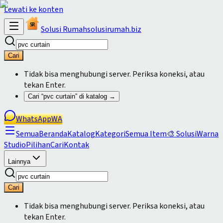
Lewati ke konten
SR
Solusi
Rumah
solusirumah.biz
Cari
Tidak bisa menghubungi server. Periksa koneksi, atau
tekan Enter.
Cari “
pvc curtain
” di katalog →
WhatsApp
WA
Semua
Beranda
Katalog
Kategori
Semua Item
🎨 SolusiWarna
Studio
Pilihan
Cari
Kontak
Lainnya
Cari
Tidak bisa menghubungi server. Periksa koneksi, atau
tekan Enter.