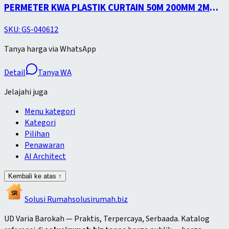
PERMETER KWA PLASTIK CURTAIN 50M 200MM 2MM
PVC STRIP CURTAIN
SKU:
GS-040612
Tanya harga via WhatsApp
Detail
Tanya WA
Jelajahi juga
Menu kategori
Kategori
Pilihan
Penawaran
AI Architect
Kembali ke atas ↑
SR
Solusi
Rumah
solusirumah.biz
UD Varia Barokah
—
Praktis, Terpercaya, Serbaada
. Katalog