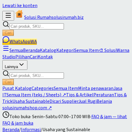
Lewati ke konten
SR
Solusi
Rumah
solusirumah.biz
Cari
WhatsApp
WA
Semua
Beranda
Katalog
Kategori
Semua Item
🎨 SolusiWarna
Studio
Pilihan
Cari
Kontak
Lainnya
Cari
Pusat Katalog
Categories
Semua Item
Minta penawaran
Jasa
IT
Semua Item (teks / Sheets)
↗
Tips & Artikel
Peraturan
Tips &
Trick
Usaha Sustainable
Dicari Supplier
Jual Rugi
Belanja
solusirumahshop.com
↗
Toko buka
·
Senin–Sabtu 07:00–17:00 WIB
·
FAQ & jam
— lihat
FAQ & jam buka
Beranda
/
Informasi
/
Usaha yang Sustainable