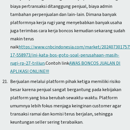
biaya pertransaksi ditanggung penjual, biaya admin
tambahan perpenjualan dan lain-lain. Dimana banyak
platformnya kerja rugi yang menyebabkan banyak usaha
juga terimbas cara kerja boncos kemudian sekarang sudah
makin terus
naik
https://www.cnbcindonesia.com/market/202407301757
17-558973/ini-kata-bos-goto-soal-perusahaan-masih-
rugi-rp-27-triliun
.Contoh link
AWAS BONCOS JUALAN DI
APLIKASI ONLINE!!!
Berjualan melalui platform pihak ketiga memiliki risiko
besar karena penjual sangat bergantung pada kebijakan
platform yang bisa berubah sewaktu-waktu. Platform
umumnya lebih fokus menjaga keinginan customer agar
transaksi ramai dan komisi terus berjalan, sehingga
keuntungan seller sering terabaikan.